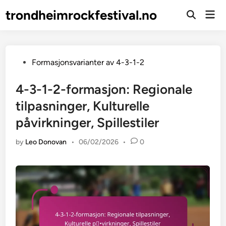
Skip
trondheimrockfestival.no
Mai
to
Open
Men
Search
content
Posted
Formasjonsvarianter av 4-3-1-2
in
4-3-1-2-formasjon: Regionale
tilpasninger, Kulturelle
påvirkninger, Spillestiler
by
Leo Donovan
•
06/02/2026
•
0