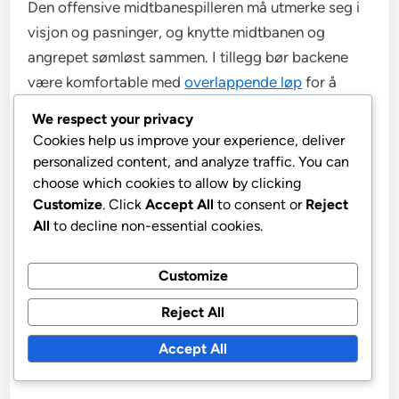
Den offensive midtbanespilleren må utmerke seg i
visjon og pasninger, og knytte midtbanen og
angrepet sømløst sammen. I tillegg bør backene
være komfortable med
overlappende løp
for å
støtte angrepet samtidig som de opprettholder
We respect your privacy
defensive ansvar.
Cookies help us improve your experience, deliver
personalized content, and analyze traffic. You can
choose which cookies to allow by clicking
Sentralmidtbanespillere bør ha sterk
Customize
. Click
Accept All
to consent or
Reject
ballkontroll og
taktisk bevissthet
.
All
to decline non-essential cookies.
Spisser må være raske og i stand til å spille
sammen.
Customize
Backer bør være i god form og kunne bidra
både defensivt og offensivt.
Reject All
Accept All
Relaterte artikler