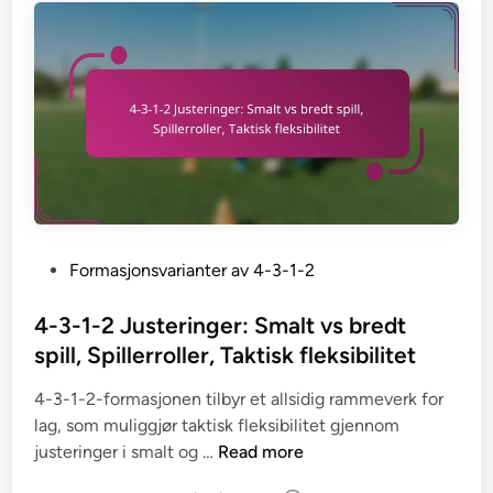
p
e
2
m
i
s
-
a
l
t
f
s
l
y
o
j
,
r
r
o
O
k
m
n
v
e
a
e
e
r
s
r
r
j
l
o
a
P
Formasjonsvarianter av 4-3-1-2
n
p
o
:
p
s
4-3-1-2 Justeringer: Smalt vs bredt
U
e
t
spill, Spillerroller, Taktisk fleksibilitet
t
n
e
v
4-3-1-2-formasjonen tilbyr et allsidig rammeverk for
d
d
i
lag, som muliggjør taktisk fleksibilitet gjennom
e
i
k
4
justeringer i smalt og …
Read more
l
n
l
-
ø