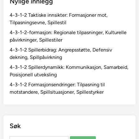
Nylige innlegg
n
t
s
i
4-3-1-2 Taktiske innsikter: Formasjoner mot,
i
l
Tilpasningsevne, Spillestil
v
p
e
4-3-1-2-formasjon: Regionale tilpasninger, Kulturelle
a
v
påvirkninger, Spillestiler
s
a
4-3-1-2 Spillerbidrag: Angrepsstøtte, Defensiv
n
r
dekning, Spillpåvirkning
i
i
n
4-3-1-2 Spillerdynamikk: Kommunikasjon, Samarbeid,
a
g
Posisjonell utveksling
s
e
j
4-3-1-2 Formasjonsendringer: Tilpasning til
r
o
motstandere, Spillsituasjoner, Spillestyrker
n
e
r
,
Søk
K
o