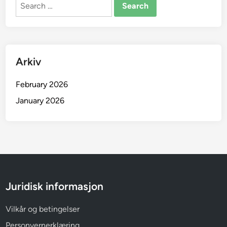
Search
m
for:
p
a
k
t
Arkiv
h
e
February 2026
t
January 2026
,
B
e
v
a
r
i
Juridisk informasjon
n
g
Vilkår og betingelser
a
Personvernerklæring
v