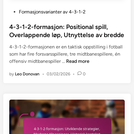
h
e
t
e
r
P
Formasjonsvarianter av 4-3-1-2
i
n
,
o
l
s
S
s
4-3-1-2-formasjon: Positional spill,
m
y
p
t
o
Overlappende løp, Utnyttelse av bredde
n
i
e
t
:
l
4-3-1-2-formasjonen er en taktisk oppstilling i fotball
d
s
T
l
som har fire forsvarsspillere, tre midtbanespillere, én
i
t
i
e
4
offensiv midtbanespiller …
Read more
n
a
l
s
-
n
p
t
by
Leo Donovan
•
03/02/2026
•
0
3
d
a
i
-
e
s
l
1
r
n
e
-
e
i
r
2
,
n
-
S
g
f
p
t
o
i
i
r