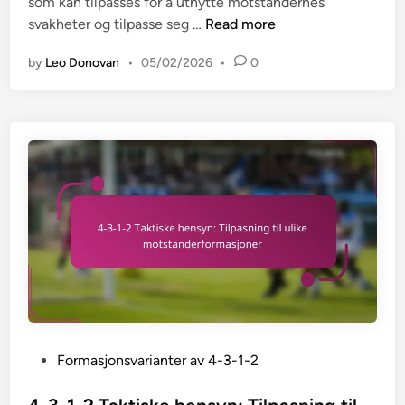
n
som kan tilpasses for å utnytte motstandernes
n
4
svakheter og tilpasse seg …
Read more
a
-
l
by
Leo Donovan
•
05/02/2026
•
0
3
e
-
t
1
i
-
l
2
p
F
a
o
s
r
n
m
i
a
n
s
g
j
e
o
r
n
,
P
Formasjonsvarianter av 4-3-1-2
s
K
o
e
u
s